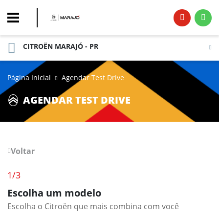
CITROËN MARAJÓ - PR
Página Inicial
Agendar Test Drive
AGENDAR TEST DRIVE
Voltar
1/3
Escolha um modelo
Escolha o
Citroën
que mais combina com você